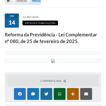
Notícias
Notícia
FINANCEIRO
Contato
JAN
14 JAN 2026
14
WebMail
ARTIGOS E PUBLICAÇÕES
Contratos
Reforma da Previdência - Lei Complementar
Notícias
nº 080, de 25 de fevereiro de 2025.
Legislação
Editais
Diário Oficial
COMPARTILHAR