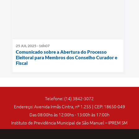
25 JUL 2025 - 16h07
Comunicado sobre a Abertura do Processo
Eleitoral para Membros dos Conselho Curador e
Fiscal
Telefone: (14) 3842-3072
Endereço: Avenida Irmãs Cintra, nº 1.255 | CEP: 18650-049
Das 08:00hs às 12:00hs - 13:00h às 17:00h
Instituto de Previdência Municipal de São Manuel – IPREM SM