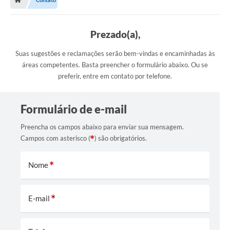
FINANCEIRO
Contato
Prezado(a),
WebMail
Suas sugestões e reclamações serão bem-vindas e encaminhadas às
áreas competentes. Basta preencher o formulário abaixo. Ou se
Contratos
preferir, entre em contato por telefone.
Notícias
Legislação
Formulário de e-mail
Editais
Preencha os campos abaixo para enviar sua mensagem.
Campos com asterisco (
) são obrigatórios.
Diário Oficial
Nome
E-mail