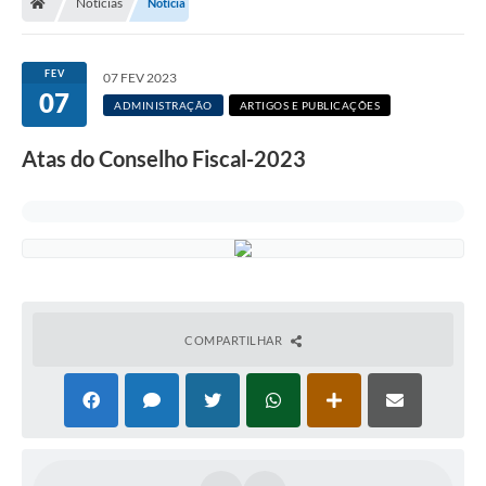
Notícias
Notícia
FINANCEIRO
Contato
FEV
07 FEV 2023
07
WebMail
ADMINISTRAÇÃO
ARTIGOS E PUBLICAÇÕES
Contratos
Atas do Conselho Fiscal-2023
Notícias
Legislação
Editais
Diário Oficial
COMPARTILHAR